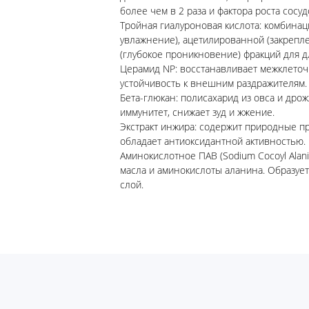
более чем в 2 раза и фактора роста сосуд
Тройная гиалуроновая кислота: комбина
увлажнение), ацетилированной (закрепл
(глубокое проникновение) фракций для д
Церамид NP: восстанавливает межклеточ
устойчивость к внешним раздражителям.
Бета-глюкан: полисахарид из овса и дро
иммунитет, снижает зуд и жжение.
Экстракт инжира: содержит природные п
обладает антиоксидантной активностью.
Аминокислотное ПАВ (Sodium Cocoyl Alan
масла и аминокислоты аланина. Образуе
слой.