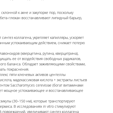
склонной к акне и закупорке пор, поскольку
 бета-глюкан восстанавливают липидный барьер,
т синтез коллагена, укрепляет капилляры, ускоряет
занным успокаивающим действием, снижает потерю
лавоноидов (кверцетина, рутина, кверцитрина),
щищать ее от воздействия свободных радикалов,
ого баланса. Обладает заживляющими свойствами,
ать покраснения.
плекс пяти ключевых активов центеллы
кислота, мадекассиковая кислота + экстракты листьев
нтом Saccharomyces cerevisiae (богат витаминами
вает мощное успокаивающее и восстанавливающее
зикулы (30–150 нм), которые транспортируют
рмиса. В исследованиях in vitro стимулируют
B-повреждений, увеличивают синтез коллагена