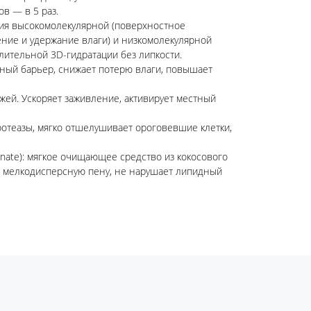
ов — в 5 раз.
ция высокомолекулярной (поверхностное
ение и удержание влаги) и низкомолекулярной
лительной 3D-гидратации без липкости.
ный барьер, снижает потерю влаги, повышает
жжей. Ускоряет заживление, активирует местный
ротеазы, мягко отшелушивает ороговевшие клетки,
inate): мягкое очищающее средство из кокосового
т мелкодисперсную пену, не нарушает липидный