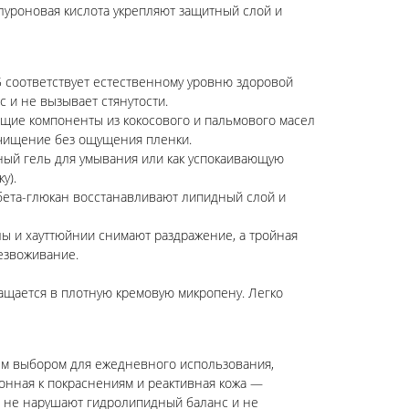
алуроновая кислота укрепляют защитный слой и
 соответствует естественному уровню здоровой
 и не вызывает стянутости.
ие компоненты из кокосового и пальмового масел
очищение без ощущения пленки.
вный гель для умывания или как успокаивающую
у).
бета-глюкан восстанавливают липидный слой и
ы и хауттюйнии снимают раздражение, а тройная
езвоживание.
ращается в плотную кремовую микропену. Легко
ым выбором для ежедневного использования,
лонная к покраснениям и реактивная кожа —
В не нарушают гидролипидный баланс и не