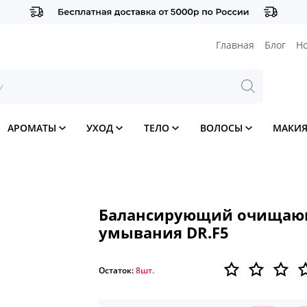
Главная
Блог
Н
АРОМАТЫ
УХОД
ТЕЛО
ВОЛОСЫ
МАКИ
Балансирующий очищающ
умывания DR.F5
Остаток:
8шт.