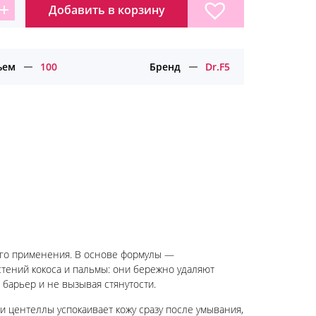
Добавить в корзину
личество
ара
лансирующий
ищающий
ьем
100
Бренд
Dr.F5
ь
ывания
F5
го применения. В основе формулы —
тений кокоса и пальмы: они бережно удаляют
барьер и не вызывая стянутости.
 и центеллы успокаивает кожу сразу после умывания,