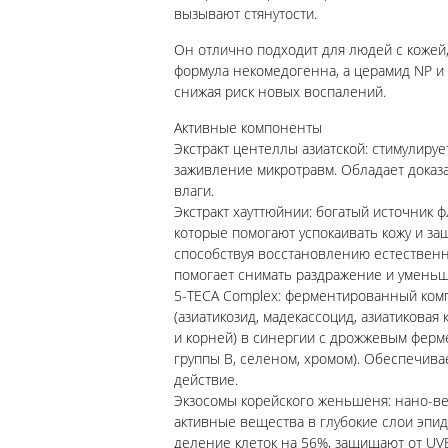
вызывают стянутости.
Он отлично подходит для людей с кожей, 
формула некомедогенна, а церамид NP и
снижая риск новых воспалений.
Активные компоненты
Экстракт центеллы азиатской: стимулируе
заживление микротравм. Обладает дока
влаги.
Экстракт хауттюйнии: богатый источник ф
которые помогают успокаивать кожу и за
способствуя восстановлению естественн
помогает снимать раздражение и уменьш
5-TECA Complex: ферментированный ком
(азиатикозид, мадекассоцид, азиатиковая 
и корней) в синергии с дрожжевым ферме
группы B, селеном, хромом). Обеспечи
действие.
Экзосомы корейского женьшеня: нано-ве
активные вещества в глубокие слои эпиде
деление клеток на 56%, защищают от UV