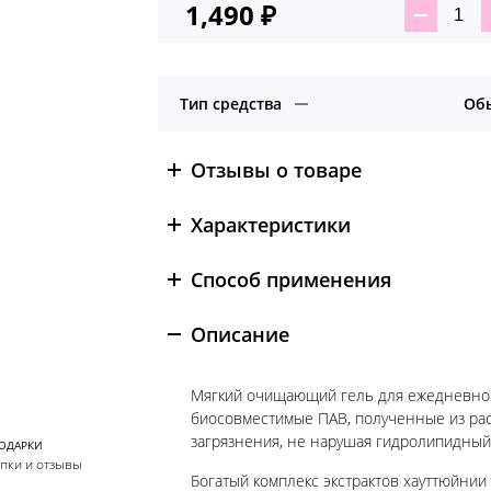
1,490
₽
Ко
тов
Ба
оч
Тип средства
Об
гел
для
ум
Отзывы о товаре
DR.
Характеристики
Способ применения
Описание
Мягкий очищающий гель для ежедневно
биосовместимые ПАВ, полученные из рас
загрязнения, не нарушая гидролипидный 
ПОДАРКИ
упки и отзывы
Богатый комплекс экстрактов хауттюйнии