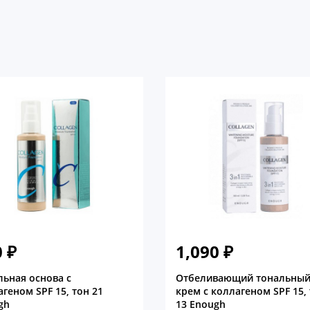
0
₽
1,090
₽
льная основа с
Отбеливающий тональны
геном SPF 15, тон 21
крем с коллагеном SPF 15,
gh
13 Enough