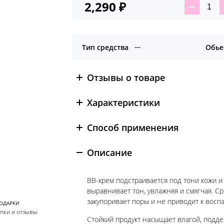
2,290
₽
Ко
тов
BB
кр
Тип средства
Обь
с
экс
че
Отзывы о товаре
рис
Bla
Характеристики
Ric
13
Способ применения
тон
Описание
BB-крем подстраивается под тони кожи и
выравнивает тон, увлажняя и смягчая. С
закупоривает поры и не приводит к восп
ПОДАРКИ
упки и отзывы
Стойкий продукт насыщает влагой, подд