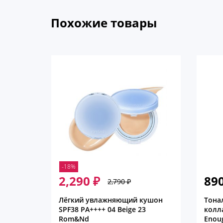
Похожие товары
-18%
2,290
₽
89
2,790
₽
Первоначальная
Текущая
цена
цена:
Лёгкий увлажняющий кушон
Тона
составляла
2,290 ₽.
SPF38 PA++++ 04 Beige 23
колла
2,790 ₽.
Rom&Nd
Enou