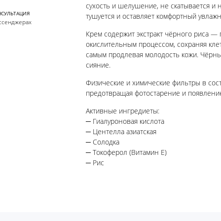
сухость и шелушение, не скатывается и н
НСУЛЬТАЦИЯ
тушуется и оставляет комфортный увла
ссенджерах
Крем содержит экстракт чёрного риса —
окислительным процессом, сохраняя кле
самым продлевая молодость кожи. Чёрны
сияние.
Физические и химические фильтры в сост
предотвращая фотостарение и появлени
Активные ингредиеты:
─ Гиалуроновая кислота
─ Центелла азиатская
─ Солодка
─ Токоферол (Витамин Е)
─ Рис