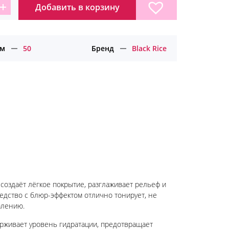
Добавить в корзину
личество
ара
ем
ем
50
Бренд
Black Rice
трактом
рного
а
ck
e
 создаёт лёгкое покрытие, разглаживает рельеф и
редство с блюр-эффектом отлично тонирует, не
алению.
ерживает уровень гидратации, предотвращает