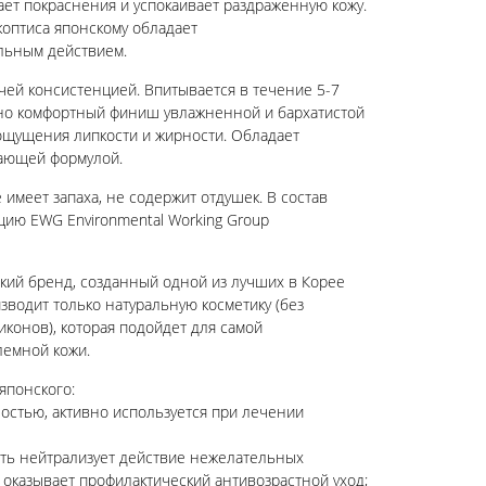
ает покраснения и успокаивает раздраженную кожу.
коптиса японскому обладает
льным действием.
учей консистенцией. Впитывается в течение 5-7
ьно комфортный финиш увлажненной и бархатистой
 ощущения липкости и жирности. Обладает
тающей формулой.
 имеет запаха, не содержит отдушек. В состав
ию EWG Environmental Working Group
ский бренд, созданный одной из лучших в Корее
водит только натуральную косметику (без
иконов), которая подойдет для самой
лемной кожи.
японского:
остью, активно используется при лечении
сть нейтрализует действие нежелательных
 оказывает профилактический антивозрастной уход;