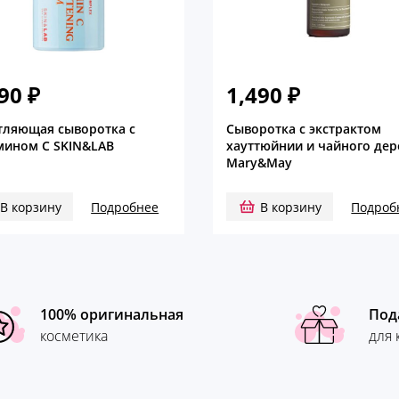
490
₽
1,490
₽
тляющая сыворотка с
Сыворотка с экстрактом
мином С SKIN&LAB
хауттюйнии и чайного дер
Mary&May
В корзину
Подробнее
В корзину
Подроб
100% оригинальная
Под
косметика
для 