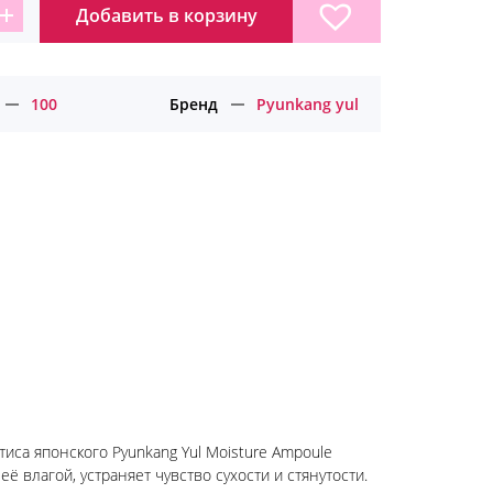
Добавить в корзину
личество
ара
дрирующая
ула
100
Бренд
Pyunkang yul
лажнения
жи
nkang
тиса японского Pyunkang Yul Moisture Ampoule
ё влагой, устраняет чувство сухости и стянутости.