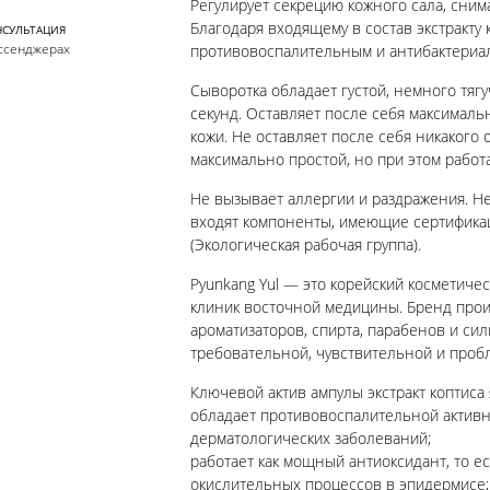
Регулирует секрецию кожного сала, сним
Благодаря входящему в состав экстракту 
НСУЛЬТАЦИЯ
ссенджерах
противовоспалительным и антибактериа
Сыворотка обладает густой, немного тяг
секунд. Оставляет после себя максимал
кожи. Не оставляет после себя никакого
максимально простой, но при этом рабо
Не вызывает аллергии и раздражения. Не
входят компоненты, имеющие сертификац
(Экологическая рабочая группа).
Pyunkang Yul — это корейский косметиче
клиник восточной медицины. Бренд произ
ароматизаторов, спирта, парабенов и сил
требовательной, чувствительной и проб
Ключевой актив ампулы экстракт коптиса 
обладает противовоспалительной активн
дерматологических заболеваний;
работает как мощный антиоксидант, то е
окислительных процессов в эпидермисе;