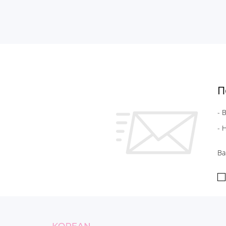
П
- 
- 
Ва