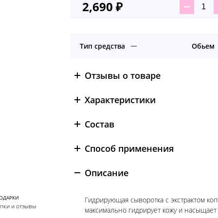
2,690
₽
Ко
тов
Ги
амп
Тип средства
Обьем
для
ув
ко
Отзывы о товаре
Pyu
Yul
Характеристики
Состав
Способ применения
Описание
ПОДАРКИ
Гидрирующая сыворотка с экстрактом коп
упки и отзывы
максимально гидрирует кожу и насыщает е