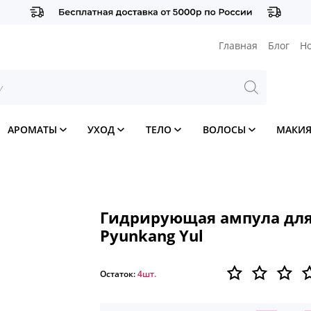
Главная
Блог
Н
АРОМАТЫ
УХОД
ТЕЛО
ВОЛОСЫ
МАКИ
Гидрирующая ампула дл
Pyunkang Yul
Остаток:
4шт.