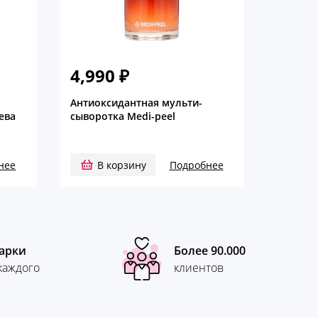
4,990
₽
Антиоксидантная мульти-
ева
сыворотка Medi-peel
нее
В корзину
Подробнее
арки
Более 90.000
каждого
клиентов