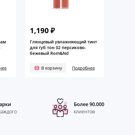
1,190
₽
зам
Глянцевый увлажняющий тинт
-
для губ тон 02 персиково-
бежевый Rom&Nd
нее
В корзину
Подробнее
арки
Более 90.000
каждого
клиентов