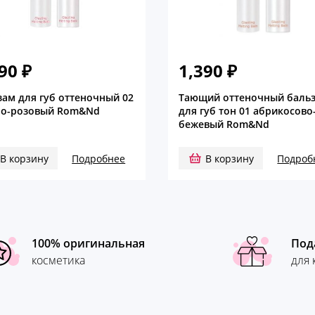
390
₽
1,390
₽
зам для губ оттеночный 02
Тающий оттеночный баль
ло-розовый Rom&Nd
для губ тон 01 абрикосово
бежевый Rom&Nd
В корзину
Подробнее
В корзину
Подроб
100% оригинальная
Под
косметика
для 