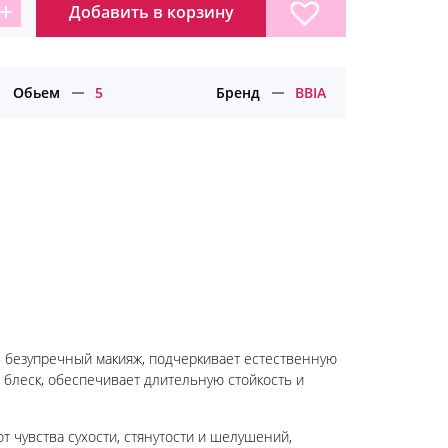
Добавить в корзину
личество
ара
янцевый
т
Обьем
5
Бренд
BBIA
A
ь безупречный макияж, подчеркивает естественную
й блеск, обеспечивает длительную стойкость и
от чувства сухости, стянутости и шелушений,