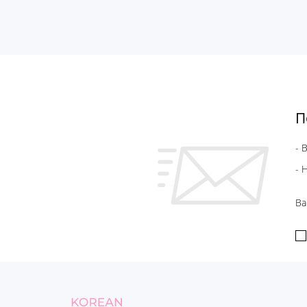
П
- 
- 
Ва