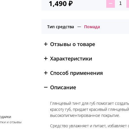
1,490
₽
Ко
тов
Гл
тин
Тип средства
Помада
для
губ
тон
Отзывы о товаре
15
BBI
Характеристики
Способ применения
Описание
Глянцевый тинт для губ помогает создат
красоту губ, придает красивый глянцевы
высокопигментированное покрытие.
ПОДАРКИ
упки и отзывы
Средство увлажняет и питает, избавляет 