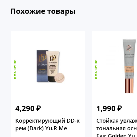
Похожие товары
в наличии
в наличии
4,290
₽
1,990
₽
Корректирующий DD-к
Стойкая увла
рем (Dark) Yu.R Me
тональная осн
Fair Golden Yu.