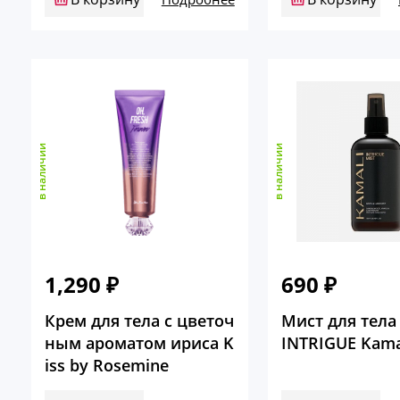
в наличии
в наличии
1,290
₽
690
₽
Крем для тела с цветоч
Мист для тела
ным ароматом ириса K
INTRIGUE Kama
iss by Rosemine