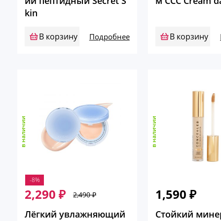
ий пептидный Secret S
м CCC Cream d
kin
В корзину
В корзину
Подробнее
в наличии
в наличии
-8%
2,290
₽
1,590
₽
2,490
₽
Первоначальная
Текущая
цена
цена:
Лёгкий увлажняющий
Стойкий мин
составляла
2,290 ₽.