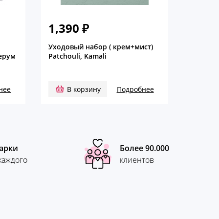
1,390
₽
Уходовый набор ( крем+мист)
серум
Patchouli, Kamali
нее
В корзину
Подробнее
арки
Более 90.000
каждого
клиентов