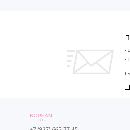
П
- 
- 
Ва
+7 (927) 665-77-45