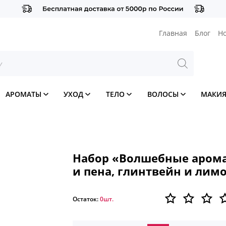
Главная
Блог
Н
АРОМАТЫ
УХОД
ТЕЛО
ВОЛОСЫ
МАКИ
Набор «Волшебные арома
и пена, глинтвейн и лим
Остаток:
0шт.