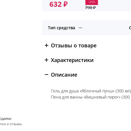
632
₽
-20%
Первоначальная
Текущая
790
₽
цена
цена:
составляла
632 ₽.
790 ₽.
Тип средства
Отзывы о товаре
Характеристики
Описание
Гель для душа «Яблочный пунш» (300 мл)
Пена для ванны «Вишневый пирог» (300 
ПОДАРКИ
упки и отзывы