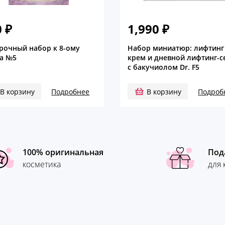
0
₽
1,990
₽
рочный набор к 8-ому
Набор миниатюр: лифтинг
а №5
крем и дневной лифтинг-
с бакучиолом Dr. F5
В корзину
Подробнее
В корзину
Подроб
100% оригинальная
Под
косметика
для 