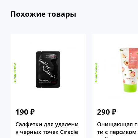
Похожие товары
в наличии
в наличии
190
₽
290
₽
Салфетки для удалени
Очищающая п
я черных точек Ciracle
ти c персиком