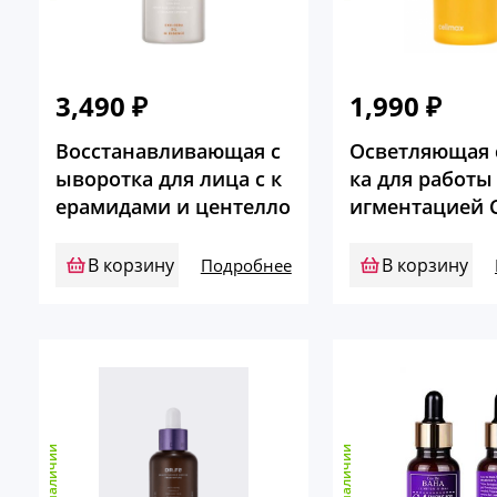
3,490
₽
1,990
₽
Восстанавливающая с
Осветляющая 
ыворотка для лица с к
ка для работы
ерамидами и центелло
игментацией C
й DR.F5
В корзину
В корзину
Подробнее
в наличии
в наличии