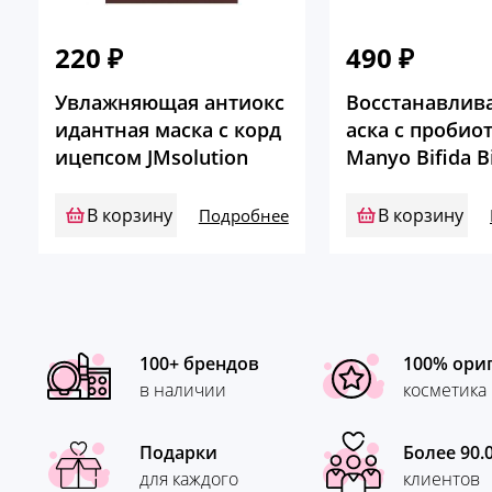
220
₽
490
₽
Увлажняющая антиокс
Восстанавлив
идантная маска с корд
аска с пробио
ицепсом JMsolution
Manyo Bifida 
poule Mask
В корзину
В корзину
Подробнее
100+ брендов
100% ори
в наличии
косметика
Подарки
Более 90.
для каждого
клиентов