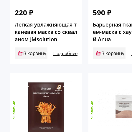
220
₽
590
₽
Лёгкая увлажняющая т
Барьерная тка
каневая маска со сквал
ем-маска с ха
аном JMsolution
й Anua
В корзину
В корзину
Подробнее
в наличии
в наличии