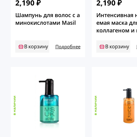
2,190
₽
2,190
₽
Шампунь для волос с а
Интенсивная 
минокислотами Masil
емая маска дл
коллагеном и
макадамии Mo
В корзину
В корзину
Подробнее
в наличии
в наличии