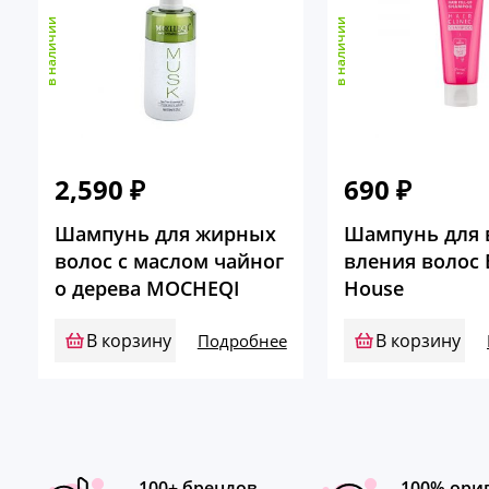
в наличии
в наличии
2,590
₽
690
₽
Шампунь для жирных
Шампунь для 
волос с маслом чайног
вления волос E
о дерева MOCHEQI
House
В корзину
В корзину
Подробнее
100+ брендов
100% ори