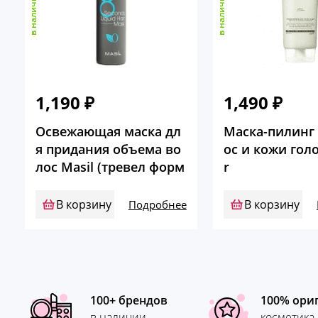
в наличии
в наличии
1,190
₽
1,490
₽
Освежающая маска дл
Маска-пилинг 
я придания объема во
ос и кожи гол
лос Masil (тревел форм
r
ат)
В корзину
В корзину
Подробнее
100+ брендов
100% ори
в наличии
косметика