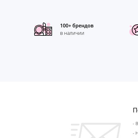
100+ брендов
в наличии
П
- 
- 