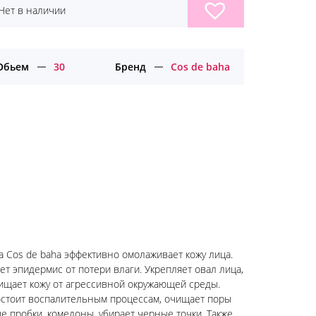
Нет в наличии
Обьем
30
Бренд
Cos de baha
а Cos de baha эффективно омолаживает кожу лица.
т эпидермис от потери влаги. Укрепляет овал лица,
щищает кожу от агрессивной окружающей среды.
остоит воспалительным процессам, очищает поры
ые пробки, комедоны, убирает черные точки. Также