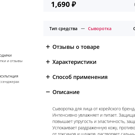
1,690
₽
Тип средства
Сыворотка
Отзывы о товаре
ПОДАРКИ
Характеристики
упки и отзывы
Способ применения
НСУЛЬТАЦИЯ
ссенджерах
Описание
Сыворотка для лица от корейского бренд
Интенсивно увлажняет и питает. Защищае
повышает упругость и эластичность, за
Успокаивает раздраженную кожу, против
от токсинов и шлаков, растворяет сальн