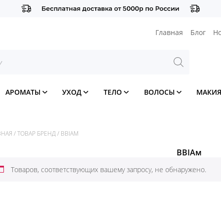
Главная
Блог
Н
АРОМАТЫ
УХОД
ТЕЛО
ВОЛОСЫ
МАКИ
ВНАЯ
/
ТОВАР БРЕНД
/
BBIAМ
BBIAм
Товаров, соответствующих вашему запросу, не обнаружено.