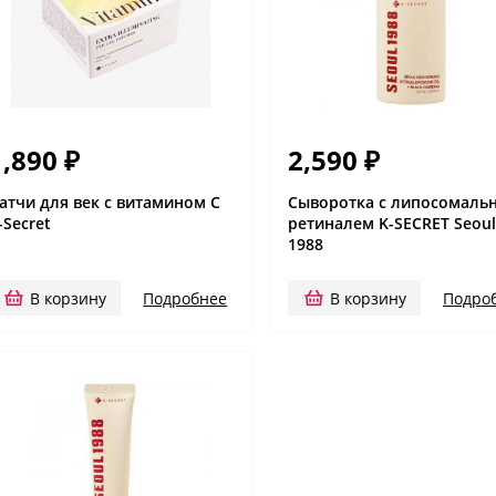
1,890
₽
2,590
₽
атчи для век с витамином С
Сыворотка с липосомаль
-Secret
ретиналем K-SECRET Seou
1988
В корзину
Подробнее
В корзину
Подро