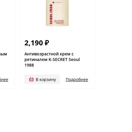
2,190
₽
ным
Антивозрастной крем с
l
ретиналем K-SECRET Seoul
1988
бнее
В корзину
Подробнее