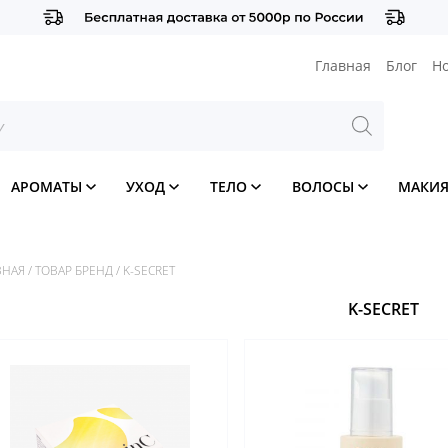
Главная
Блог
Н
АРОМАТЫ
УХОД
ТЕЛО
ВОЛОСЫ
МАКИ
ВНАЯ
/
ТОВАР БРЕНД
/
K-SECRET
K-SECRET