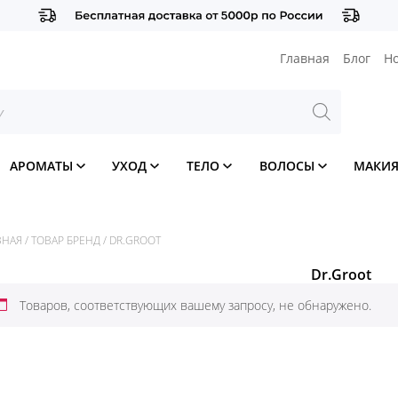
Главная
Блог
Н
АРОМАТЫ
УХОД
ТЕЛО
ВОЛОСЫ
МАКИ
ВНАЯ
/
ТОВАР БРЕНД
/
DR.GROOT
Dr.Groot
Товаров, соответствующих вашему запросу, не обнаружено.