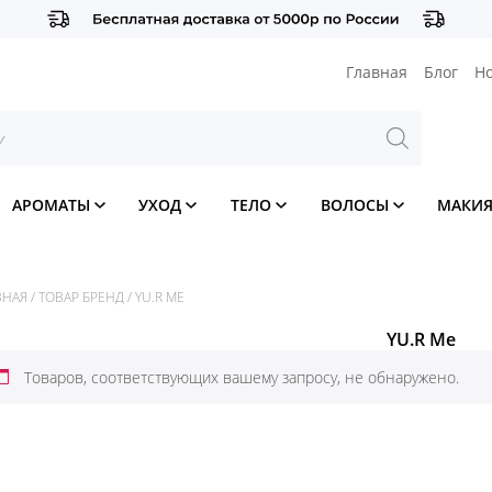
Главная
Блог
Н
АРОМАТЫ
УХОД
ТЕЛО
ВОЛОСЫ
МАКИ
ВНАЯ
/
ТОВАР БРЕНД
/
YU.R ME
YU.R Me
Товаров, соответствующих вашему запросу, не обнаружено.